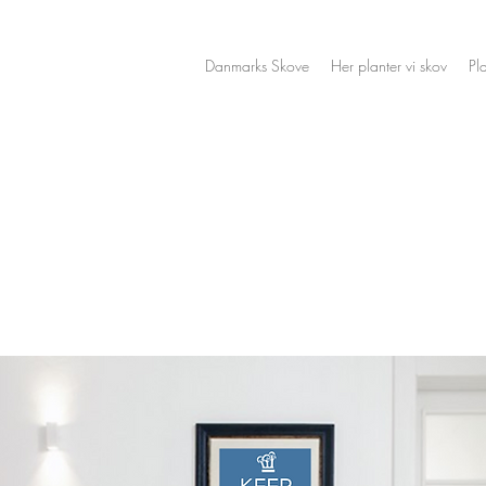
Danmarks Skove
Her planter vi skov
Pl