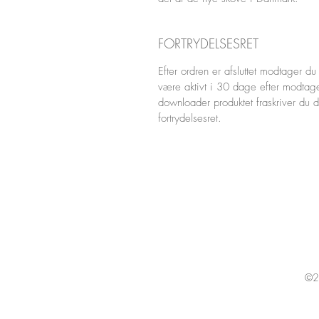
FORTRYDELSESRET
Efter ordren er afsluttet modtager du 
være aktivt i 30 dage efter modta
downloader produktet fraskriver du 
fortrydelsesret.
©20