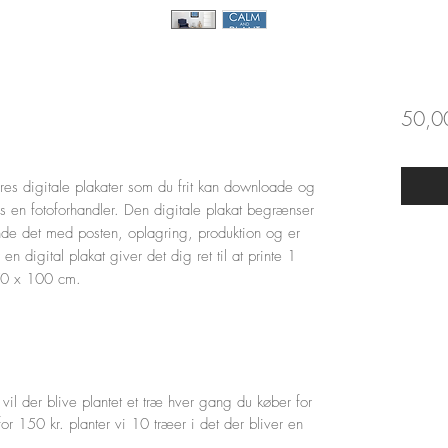
50,00
res digitale plakater som du frit kan downloade og
os en fotoforhandler. Den digitale plakat begrænser
nde det med posten, oplagring, produktion og er
n digital plakat giver det dig ret til at printe 1
l 70 x 100 cm.
vil der blive plantet et træ hver gang du køber for
for 150 kr. planter vi 10 træer i det der bliver en