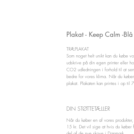
Plakat - Keep Calm -Blå
TRÆPLAKAT
Som noget helt unikt kan du købe vo
udskrive på din egen printer eller h
CO2 udledningen i forhold til at se
bedre for vores klima. Når du køber e
plakat. Plakaten kan printes i op ti
DIN STØTTETÆLLER
Når du køber en af vores produkter, 
15 kr. Det vil sige at hvis du køber 
del af de nye skove i Danmark.