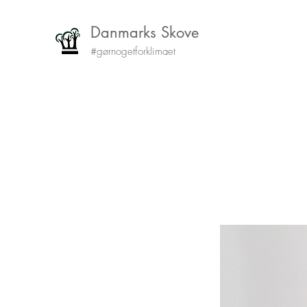
Danmarks Skove
#gørnogetforklimaet